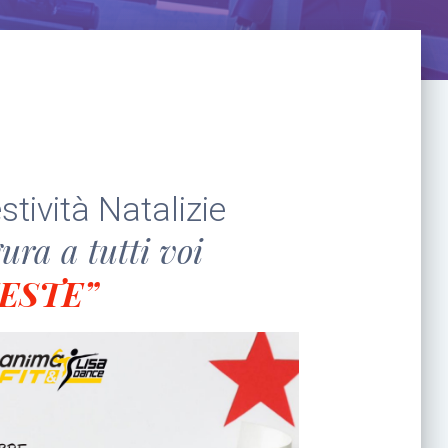
stività Natalizie
ura a tutti voi
ESTE”