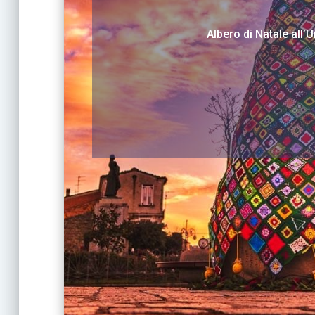
Albero di Natale all’