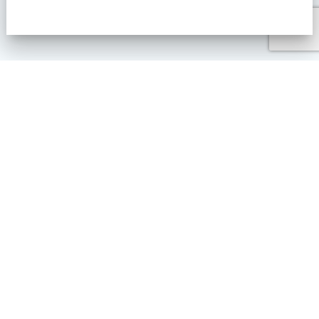
Zona Industriale Piana d'ischia, snc 86029 TRIVENTO
animafitlisadance@gmail.com