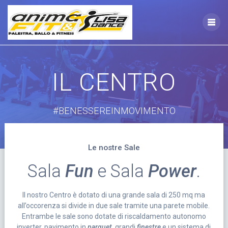
Vai
al
contenuto
IL CENTRO
#BENESSEREINMOVIMENTO
Le nostre Sale
Sala
Fun
e Sala
Power
.
Il nostro Centro è dotato di una grande sala di 250 mq ma
all’occorenza si divide in due sale tramite una parete mobile.
Entrambe le sale sono dotate di riscaldamento autonomo
inverter, pavimento in
parquet
, grandi
finestre
e un sistema di