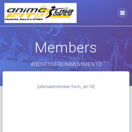
Vai
al
contenuto
Members
#BENESSEREINMOVIMENTO
[ultimatemember form_id=10]