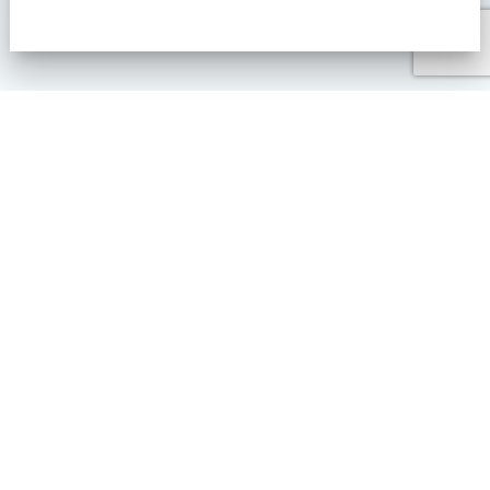
Zona Industriale Piana d'ischia, snc 86029 TRIVENTO
animafitlisadance@gmail.com