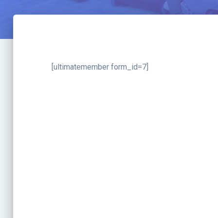
[ultimatemember form_id=7]